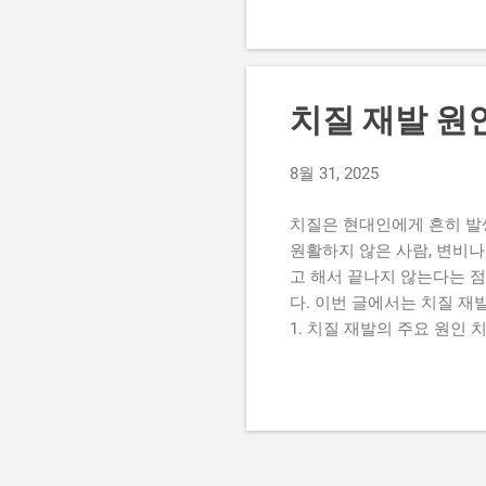
물리기 때문입니다. 또한 치
서 단순히 “출산하면 괜찮아
인 임산부 치질은 여러 가지
화 임신 중에는 ‘프로게스테
치질 재발 원
위 정맥의 혈액순환이 원활하
자궁이 골반과 직장을 압박합
8월 31, 2025
비 임신부의 절반 이상이 
변이 단단해집니다. 변을 볼 
치질은 현대인에게 흔히 발
원활하지 않은 사람, 변비나
고 해서 끝나지 않는다는 
다. 이번 글에서는 치질 재
1. 치질 재발의 주요 원인
따라서 원인을 해결하지 않으
을 주는 습관은 치질 재발의
을 악화시킬 수 있습니다. 
관 문제 하루 대부분을 앉
무거운 물건을 자주 들거나 
인 운동 부족도 혈액순환을 