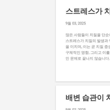
하고, 항문 주위 혈관에 부
하는 증상은 성인과 비슷하지
스트레스가 치
다. 보호자 입장에서는 혈변
항문 열상(치열) 때문입니다
9월 03, 2025
말하는 경우가 있습니다. 특
주위 덩어리 심한 경우 항문
많은 사람들이 치질을 단순
스트레스가 치질의 발생과 
을 미치며, 이는 곧 치질 
구체적인 영향, 그리고 이
인 문제로 끝나지 않습니다
영향을 줍니다. 장 운동 불
설사가 발생할 수 있으며, 
합니다. 이로 인해 치질이 
이 잘 생기게 하고, 치질 회
스는 장내 신경계에 직접적
니다. 변비가 지속되면 변을
배변 습관이 
항문 주위 혈관 압력 증가 
되면 항문 주위 혈관이 부풀
9월 02, 2025