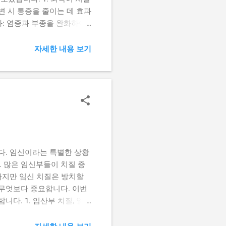
변 시 통증을 줄이는 데 효과
화: 염증과 부종을 완화하여
 연구에 따르면 좌욕은 특히
히 앉아 있는 것만으로는 효
자세한 내용 보기
근한 물(37~40℃)이 가
또는 깨끗한 대야를 활용합니
 정도 좌욕하는 것이 이상적
정시키고, 항문 근육을 이완
록 합니다. 항문 주위에 연고
것은 피합니다. 3. 생활 속
비 예방과 함께 섬유질 섭취
다. 임신이라는 특별한 상황
. 많은 임신부들이 치질 증
하지만 임신 치질은 방치할
 무엇보다 중요합니다. 이번
다. 1. 임산부 치질, 얼마
경험한다고 알려져 있습니다.
혈액량이 증가하는 시기와 맞