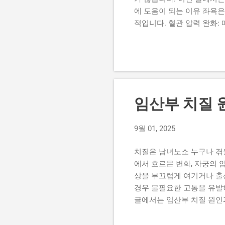
에 도움이 되는 이유 좌욕은
적입니다. 혈관 압력 완화:
배변 시 통증을 줄입니다. 
치질 수술 후 회복기와 만성
과가 떨어질 수 있습니다. 올
장 적합하며, 너무 뜨거운 
다. 물은 항문과 엉덩이 아래
입니다. 하루 2~3회, 특
임산부 치질 
합니다. (3) 좌욕 후 관
를 바를 경우, 좌욕 직후가 
9월 01, 2025
에서 좌욕 활용하기 좌욕의 
와 충분한 수분 섭취는 대변.
치질은 남녀노소 누구나 겪을
에서 호르몬 변화, 자궁의 
상을 부끄럽게 여기거나 출
경우 불필요한 고통을 유발
글에서는 임산부 치질 원인과
나 흔할까? 연구에 따르면 
특히 임신 후기(임신 7개월