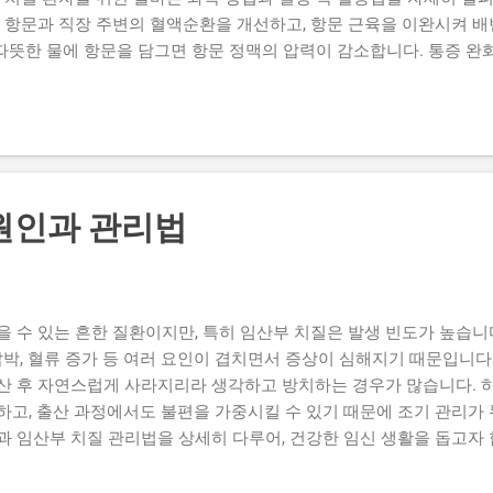
 항문과 직장 주변의 혈액순환을 개선하고, 항문 근육을 이완시켜 배
 따뜻한 물에 항문을 담그면 항문 정맥의 압력이 감소합니다. 통증 완
청결 유지: 배변 후 잔여물이나 세균을 씻어내어 감염을 예방합니다.
 치질 환자에게 큰 도움이 됩니다. 2. 올바른 좌욕 방법 좌욕은 단순
바른 방법을 단계별로 살펴보겠습니다. (1) 적절한 물 온도와 준비 미지
물은 피부 자극과 화상을 유발할 수 있습니다. 좌욕용 욕조, 좌욕기, 
까지 잠길 정도로 충분히 담급니다. (2) 좌욕 시간과 빈도 10~15분
히 배변 후와 취침 전이 좋습니다. 좌욕 중에는 편안하게 앉아 호흡을 안
원인과 관리법
리 좌욕 후에는 항문을 부드럽게 두드려 건조시키고, 습기를 남기지 않도
가장 흡수가 잘 됩니다. 좌욕 후 바로 강한 운동이나 장시간 앉아 있는 
효과를 최대화하려면 생활습관과 병행하는 것이 중요합니다. (1) 변
..
 수 있는 흔한 질환이지만, 특히 임산부 치질은 발생 빈도가 높습니
압박, 혈류 증가 등 여러 요인이 겹치면서 증상이 심해지기 때문입니다
산 후 자연스럽게 사라지리라 생각하고 방치하는 경우가 많습니다. 
하고, 출산 과정에서도 불편을 가중시킬 수 있기 때문에 조기 관리가
 임산부 치질 관리법을 상세히 다루어, 건강한 임신 생활을 돕고자 합니
임신부의 약 40~50% 이상이 임신 중 혹은 출산 직후 치질 증상을 
 이후)나 출산 직후에 많이 발생하는데, 이는 자궁이 급격히 커지고 