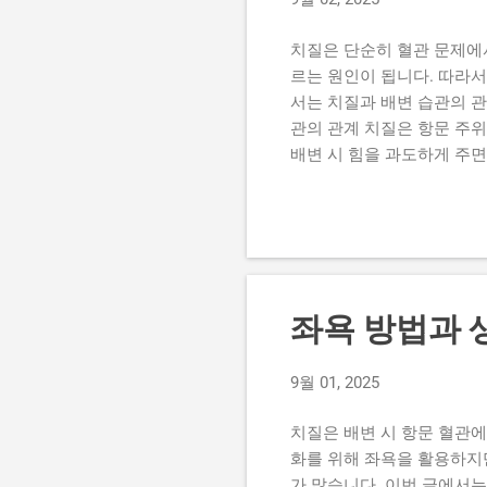
흡연, 운동 부족 등 치질
를 번갈아 유발할 수 있습니다
치질은 단순히 혈관 문제에
르는 원인이 됩니다. 따라서
서는 치질과 배변 습관의 관
관의 관계 치질은 항문 주위
배변 시 힘을 과도하게 주면
점막이 자극을 받으면 치질이
책을 읽는 습관은 항문에 불
할 수 있습니다. 2. 올바른
면 장이 리듬을 찾고 변비를
배출이 어려워지고, 치질에 
하여 치질을 악화시킵니다. 
좌욕 방법과 
을 주면 항문 정맥이 확장되
섬유 섭취 채소, 과일, 통곡
9월 01, 2025
물을 섭취하면 변비 예방에 
(4) 유산균 섭취 ...
치질은 배변 시 항문 혈관
화를 위해 좌욕을 활용하지
가 많습니다. 이번 글에서는