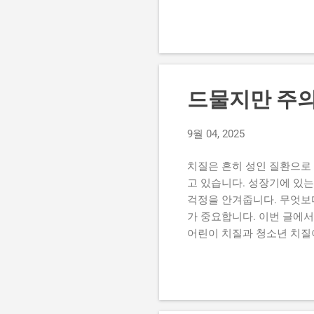
적으로 작용합니다. (1) 
인해 항문 정맥에 압력이 가
와 만성 변비 고령층은 장
을 주게 되고, 항문 혈관이
동 부족과 좌식 생활 은퇴 
면 항문 주변 혈액순환이 원
드물지만 주의
압, 당뇨, 심혈관 질환 등
으로 활동이 제한된 노인에게
9월 04, 2025
소나 섬유질 섭취가 줄어들 
노인 치질의 증상 노인 치질은
치질은 흔히 성인 질환으로
고 있습니다. 성장기에 있
걱정을 안겨줍니다. 무엇보
가 중요합니다. 이번 글에서
어린이 치질과 청소년 치질
치질이 잘 발생하지 않습니다
변 시 과도한 힘을 주면서 
으로 인해 항문이 반복적으로
로 오랜 시간 앉아 있는 생