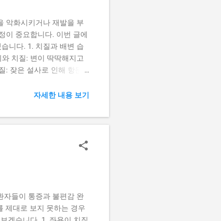
인 음식 섭취는 변비와 설사
을 악화시키거나 재발을 부
정이 중요합니다. 이번 글에
니다. 1. 치질과 배변 습
비와 치질: 변이 딱딱해지고
질: 잦은 설사로 인해 항문
오랜 시간 스마트폰을 보거나
치료를 해도 치질은 쉽게 재발
자세한 내용 보기
에 화장실에 가는 습관을 들이
가 배변하면 변이 더 단단해져
 있는 것은 항문 혈관을 압박
 힘주기 피하기 무리하게 힘
변 유지 (1) 충분한 식이
분 섭취 하루 1.5~2리터의
해 변을 딱딱하게 만듭니다.
환자들이 통증과 불편감 완
를 제대로 보지 못하는 경우
보겠습니다. 1. 좌욕이 치질