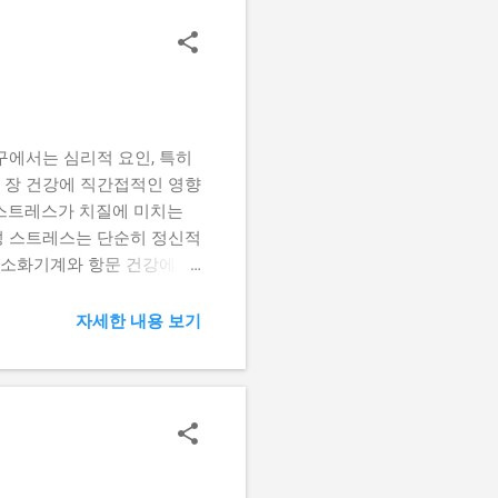
의 주요 증상 아이들이 표현
장지에 묻는 선홍색 혈액입니
아의 경우 대부분 치질이나
 호소하거나, 항문이 가렵다고
하기도 합니다. (3) 항문
구에서는 심리적 요인, 특히
 장 건강에 직간접적인 영향
 스트레스가 치질에 미치는
성 스트레스는 단순히 정신적
는 소화기계와 항문 건강에도
다. 이로 인해 변비 또는
축시켜 항문 주위 혈류를 방해
자세한 내용 보기
스는 면역력을 떨어뜨려 염증
) 변비와 설사의 유발 스트레
번갈아 나타나는 경우가 흔합
아 치질이 악화됩니다. (2)
다. 이런 긴장 상태가 지속
스는 불규칙한 식습관, 음주,