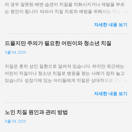
의 경우 잘못된 배변 습관이 치질을 악화시키거나 재발을 부르
는 원인이 됩니다. 따라서 치질 치료와 예방을 위해서는 약물이
나 수술 못지않게 배변 습관 교정이 중요합니다. 이번 글에서는
자세한 내용 보기
치질과 배변 습관의 관계, 올바른 배변 방법, 그리고 생활 속 실
천 팁을 구체적으로 다뤄보겠습니다. 1. 치질과 배변 습관의 관
계 치질은 항문 주위 정맥이 늘어나 생기는 질환인데, 배변 습관
드물지만 주의가 필요한 어린이와 청소년 치질
이 큰 영향을 줍니다. 변비와 치질: 변이 딱딱해지고 배변 시 힘
9월 04, 2025
을 과도하게 주면 항문 혈관에 압력이 가해져 치질이 생기거나
악화됩니다. 설사와 치질: 잦은 설사로 인해 항문 점막이 자극을
치질은 흔히 성인 질환으로 알려져 있습니다. 하지만 최근에는
받으면 치질이 붓고 통증이 심해질 수 있습니다. 장시간 배변 습
어린이 치질이나 청소년 치질로 병원을 찾는 사례가 점차 늘고
관: 화장실에서 오랜 시간 스마트폰을 보거나 책을 읽는 습관은
있습니다. 성장기에 있는 아이들에게 치질은 상대적으로 드물
항문에 불필요한 압력을 줍니다. 즉, 배변 습관이 바로잡히지 않
지만, 발생할 경우 아이 본인과 보호자 모두에게 큰 불편과 걱정
으면 아무리 치료를 해도 치질은 쉽게 재발할 수 있습니다. 2. 올
자세한 내용 보기
을 안겨줍니다. 무엇보다 어린이와 청소년은 증상을 제대로 표
바른 배변 습관 만들기 (1) 규칙적인 배변 시간 갖기 아침에 일
현하지 못하거나 숨기는 경우가 많아, 조기 진단과 관리가 중요
정한 시간에 화장실에 가는 습관을 들이면 장이 리듬을 찾고 변
합니다. 이번 글에서는 어린이 치질과 청소년 치질의 원인, 증상,
비를 예방할 수 있습니다. (2) 변의가 있을 때 바로 화장실 가기
노인 치질 원인과 관리 방법
치료 및 예방 방법을 구체적으로 살펴보겠습니다. 1. 어린이 치
참았다가 배변하면 변이 더 단단해져 배출이 어려워지고, 치질
9월 09, 2025
질과 청소년 치질이 드문 이유와 실제 발생 사례 어린이와 청소
에 압력이 가해집니다. (3) 배변 시간은 5분 이내 화장실에서 오
년은 일반적으로 혈관 탄력이 높고 회복력이 좋아 치질이 잘 발
래 앉아 있는 것은 항문 혈관을 압박하여 치질을 악화시킵니다.