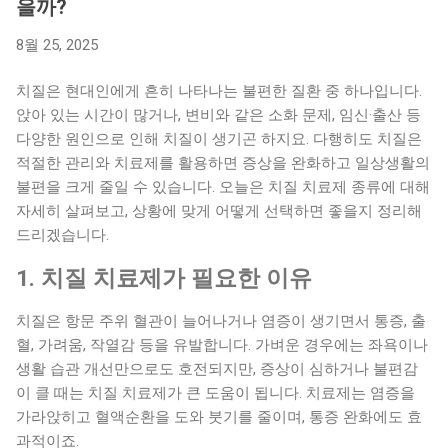
이 아니라 생활 습관, 신체 변화, 동반 질환 등이 복합적으로 작
을까?
용합니다. (1) 혈관과 조직의 노화 나이가 들면 혈관의 탄력이
8월 25, 2025
떨어지고, 항문 주위 조직이 쉽게 늘어납니다. 이로 인해 항문
정맥에 압력이 가해졌을 때 회복력이 떨어지고, 혈관이 쉽게 부
치질은 현대인에게 흔히 나타나는 불편한 질환 중 하나입니다.
풀어 올라 치질로 발전합니다. (2) 배변 기능 저하와 만성 변비
앉아 있는 시간이 많거나, 변비와 같은 소화 문제, 임신·출산 등
고령층은 장운동이 느려지고 수분 섭취가 부족해지면서 변비가
다양한 원인으로 인해 치질이 생기곤 하지요. 다행히도 치질은
잦습니다. 변비가 반복되면 배변 시 과도한 힘을 주게 되고, 항
적절한 관리와 치료제를 활용하면 증상을 완화하고 일상생활의
문 혈관이 팽창하여 치질이 발생하기 쉽습니다. 변비 자체가 대
불편을 크게 줄일 수 있습니다. 오늘은 치질 치료제 종류에 대해
표적인 노인 치질 원인으로 꼽힙니다. (3) 운동 부족과 좌식 생
자세히 살펴보고, 상황에 맞게 어떻게 선택하면 좋을지 정리해
활 은퇴 후 활동량이 줄고 앉아 있는 시간이 길어지는 것도 치질
드리겠습니다.
발생에 큰 영향을 줍니다. 오래 앉아 있으면 항문 주변 혈액순환
이 원활하지 못해 정맥 압력이 상승하고, 치질을 유발할 수 있습
1. 치질 치료제가 필요한 이유
니다. (4) 동반 질환과 약물 복용 고혈압, 당뇨, 심혈관 질환 등으
로 약물을 복용하는 경우, 일부 약물이 변비를 유발할 수 있습니
치질은 항문 주위 혈관이 늘어나거나 염증이 생기면서 통증, 출
다. 또한 골관절염이나 허리 질환으로 활동이 제한된 노인에게
혈, 가려움, 작열감 등을 유발합니다. 가벼운 경우에는 좌욕이나
서 치질 위험은 더 커집니다. (5) 식습관의 변화 고령층은 소화
생활 습관 개선만으로도 호전되지만, 증상이 심하거나 불편감
가 잘되는 음식을 선호하면서 채소나 섬유질 섭취가 줄어들 수
이 클 때는 치질 치료제가 큰 도움이 됩니다. 치료제는 염증을
있습니다. 이로 인해 장운동이 둔화되고 변비가 심해져 치질로
가라앉히고 혈액순환을 도와 붓기를 줄이며, 통증 완화에도 효
이어지는 경우가 많습니다. 2. 노인 치질의 증상 노인 치질은
과적이죠.