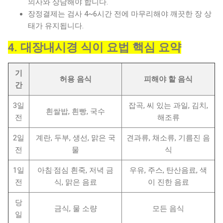
의사와 상담해야 합니다.
장정결제는 검사 4~6시간 전에 마무리해야 깨끗한 장 상
태가 유지됩니다.
4. 대장내시경 식이 요법 핵심 요약
기
허용 음식
피해야 할 음식
간
3일
잡곡, 씨 있는 과일, 김치,
흰쌀밥, 흰빵, 국수
전
해조류
2일
계란, 두부, 생선, 맑은 국
견과류, 채소류, 기름진 음
전
물
식
1일
아침·점심 흰죽, 저녁 금
우유, 주스, 탄산음료, 색
전
식, 맑은 음료
이 진한 음료
당
금식, 물 소량
모든 음식
일