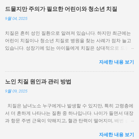
계 치질은 항문 주위 정맥이 늘어나 생기는 질환인데, 배변 습관
드물지만 주의가 필요한 어린이와 청소년 치질
이 큰 영향을 줍니다. 변비와 치질: 변이 딱딱해지고 배변 시 힘
9월 04, 2025
을 과도하게 주면 항문 혈관에 압력이 가해져 치질이 생기거나
악화됩니다. 설사와 치질: 잦은 설사로 인해 항문 점막이 자극을
치질은 흔히 성인 질환으로 알려져 있습니다. 하지만 최근에는
받으면 치질이 붓고 통증이 심해질 수 있습니다. 장시간 배변 습
어린이 치질이나 청소년 치질로 병원을 찾는 사례가 점차 늘고
관: 화장실에서 오랜 시간 스마트폰을 보거나 책을 읽는 습관은
있습니다. 성장기에 있는 아이들에게 치질은 상대적으로 드물
항문에 불필요한 압력을 줍니다. 즉, 배변 습관이 바로잡히지 않
지만, 발생할 경우 아이 본인과 보호자 모두에게 큰 불편과 걱정
으면 아무리 치료를 해도 치질은 쉽게 재발할 수 있습니다. 2. 올
자세한 내용 보기
을 안겨줍니다. 무엇보다 어린이와 청소년은 증상을 제대로 표
바른 배변 습관 만들기 (1) 규칙적인 배변 시간 갖기 아침에 일
현하지 못하거나 숨기는 경우가 많아, 조기 진단과 관리가 중요
정한 시간에 화장실에 가는 습관을 들이면 장이 리듬을 찾고 변
합니다. 이번 글에서는 어린이 치질과 청소년 치질의 원인, 증상,
비를 예방할 수 있습니다. (2) 변의가 있을 때 바로 화장실 가기
노인 치질 원인과 관리 방법
치료 및 예방 방법을 구체적으로 살펴보겠습니다. 1. 어린이 치
참았다가 배변하면 변이 더 단단해져 배출이 어려워지고, 치질
9월 09, 2025
질과 청소년 치질이 드문 이유와 실제 발생 사례 어린이와 청소
에 압력이 가해집니다. (3) 배변 시간은 5분 이내 화장실에서 오
년은 일반적으로 혈관 탄력이 높고 회복력이 좋아 치질이 잘 발
래 앉아 있는 것은 항문 혈관을 압박하여 치질을 악화시킵니다.
치질은 남녀노소 누구에게나 발생할 수 있지만, 특히 고령층에
생하지 않습니다. 하지만 특정 상황에서는 치질이 생길 수 있습
스마트폰이나 책은 화장실 밖에서 즐기는 것이 좋습니다. (4) 무
서 더 흔하게 나타나는 질환 중 하나입니다. 나이가 들면서 대장
니다. 심한 변비: 소아 변비는 흔한 질환으로, 배변 시 과도한 힘
리한 힘주기 피하기 무리하게 힘을 주면 항문 정맥이 확장되면
과 항문 주변 근육이 약해지고, 혈관 탄력이 떨어지며, 배변 습
을 주면서 항문 혈관에 압력이 가해져 치질로 이어질 수 있습니
서 치질이 생기거나 악화될 수 있습니다. 3. 식습관 관리로 건강
관 또한 원활하지 못해 치질의 발생률이 높아지게 됩니다. 이번
다. 설사와 장염: 잦은 설사나 감염성 장 질환으로 인해 항문이
한 배변 유지 (1) 충분한 식이섬유 섭취 채소, 과일, 통곡물, 해조
자세한 내용 보기
글에서는 노인 치질 원인을 중심으로, 고령층에서 치질이 왜 흔
반복적으로 자극을 받으면 치질이 발생할 수 있습니다. 장시간