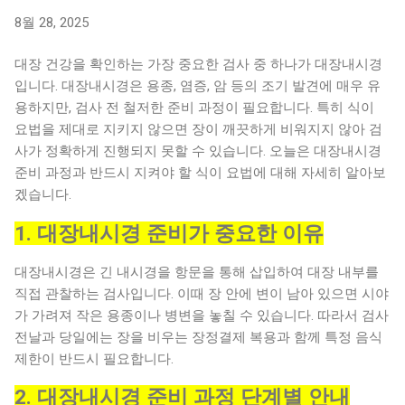
이 아니라 생활 습관, 신체 변화, 동반 질환 등이 복합적으로 작
8월 28, 2025
용합니다. (1) 혈관과 조직의 노화 나이가 들면 혈관의 탄력이
떨어지고, 항문 주위 조직이 쉽게 늘어납니다. 이로 인해 항문
대장 건강을 확인하는 가장 중요한 검사 중 하나가 대장내시경
정맥에 압력이 가해졌을 때 회복력이 떨어지고, 혈관이 쉽게 부
입니다. 대장내시경은 용종, 염증, 암 등의 조기 발견에 매우 유
풀어 올라 치질로 발전합니다. (2) 배변 기능 저하와 만성 변비
용하지만, 검사 전 철저한 준비 과정이 필요합니다. 특히 식이
고령층은 장운동이 느려지고 수분 섭취가 부족해지면서 변비가
요법을 제대로 지키지 않으면 장이 깨끗하게 비워지지 않아 검
잦습니다. 변비가 반복되면 배변 시 과도한 힘을 주게 되고, 항
사가 정확하게 진행되지 못할 수 있습니다. 오늘은 대장내시경
문 혈관이 팽창하여 치질이 발생하기 쉽습니다. 변비 자체가 대
준비 과정과 반드시 지켜야 할 식이 요법에 대해 자세히 알아보
표적인 노인 치질 원인으로 꼽힙니다. (3) 운동 부족과 좌식 생
겠습니다.
활 은퇴 후 활동량이 줄고 앉아 있는 시간이 길어지는 것도 치질
발생에 큰 영향을 줍니다. 오래 앉아 있으면 항문 주변 혈액순환
1. 대장내시경 준비가 중요한 이유
이 원활하지 못해 정맥 압력이 상승하고, 치질을 유발할 수 있습
니다. (4) 동반 질환과 약물 복용 고혈압, 당뇨, 심혈관 질환 등으
대장내시경은 긴 내시경을 항문을 통해 삽입하여 대장 내부를
로 약물을 복용하는 경우, 일부 약물이 변비를 유발할 수 있습니
직접 관찰하는 검사입니다. 이때 장 안에 변이 남아 있으면 시야
다. 또한 골관절염이나 허리 질환으로 활동이 제한된 노인에게
가 가려져 작은 용종이나 병변을 놓칠 수 있습니다. 따라서 검사
서 치질 위험은 더 커집니다. (5) 식습관의 변화 고령층은 소화
전날과 당일에는 장을 비우는 장정결제 복용과 함께 특정 음식
가 잘되는 음식을 선호하면서 채소나 섬유질 섭취가 줄어들 수
제한이 반드시 필요합니다.
있습니다. 이로 인해 장운동이 둔화되고 변비가 심해져 치질로
이어지는 경우가 많습니다. 2. 노인 치질의 증상 노인 치질은
2. 대장내시경 준비 과정 단계별 안내