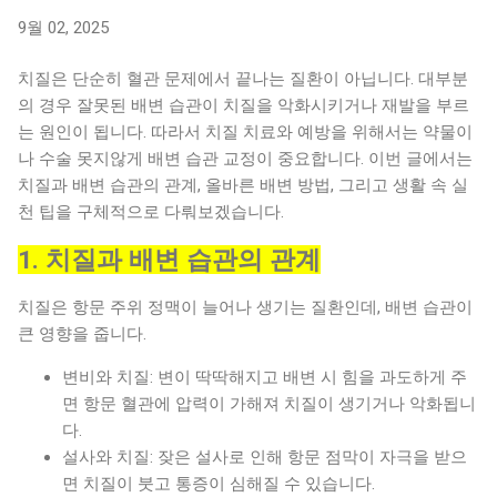
이 아니라 생활 습관, 신체 변화, 동반 질환 등이 복합적으로 작
9월 02, 2025
용합니다. (1) 혈관과 조직의 노화 나이가 들면 혈관의 탄력이
떨어지고, 항문 주위 조직이 쉽게 늘어납니다. 이로 인해 항문
치질은 단순히 혈관 문제에서 끝나는 질환이 아닙니다. 대부분
정맥에 압력이 가해졌을 때 회복력이 떨어지고, 혈관이 쉽게 부
의 경우 잘못된 배변 습관이 치질을 악화시키거나 재발을 부르
풀어 올라 치질로 발전합니다. (2) 배변 기능 저하와 만성 변비
는 원인이 됩니다. 따라서 치질 치료와 예방을 위해서는 약물이
고령층은 장운동이 느려지고 수분 섭취가 부족해지면서 변비가
나 수술 못지않게 배변 습관 교정이 중요합니다. 이번 글에서는
잦습니다. 변비가 반복되면 배변 시 과도한 힘을 주게 되고, 항
치질과 배변 습관의 관계, 올바른 배변 방법, 그리고 생활 속 실
문 혈관이 팽창하여 치질이 발생하기 쉽습니다. 변비 자체가 대
천 팁을 구체적으로 다뤄보겠습니다.
표적인 노인 치질 원인으로 꼽힙니다. (3) 운동 부족과 좌식 생
활 은퇴 후 활동량이 줄고 앉아 있는 시간이 길어지는 것도 치질
1. 치질과 배변 습관의 관계
발생에 큰 영향을 줍니다. 오래 앉아 있으면 항문 주변 혈액순환
이 원활하지 못해 정맥 압력이 상승하고, 치질을 유발할 수 있습
치질은 항문 주위 정맥이 늘어나 생기는 질환인데, 배변 습관이
니다. (4) 동반 질환과 약물 복용 고혈압, 당뇨, 심혈관 질환 등으
큰 영향을 줍니다.
로 약물을 복용하는 경우, 일부 약물이 변비를 유발할 수 있습니
다. 또한 골관절염이나 허리 질환으로 활동이 제한된 노인에게
변비와 치질: 변이 딱딱해지고 배변 시 힘을 과도하게 주
서 치질 위험은 더 커집니다. (5) 식습관의 변화 고령층은 소화
면 항문 혈관에 압력이 가해져 치질이 생기거나 악화됩니
가 잘되는 음식을 선호하면서 채소나 섬유질 섭취가 줄어들 수
다.
있습니다. 이로 인해 장운동이 둔화되고 변비가 심해져 치질로
설사와 치질: 잦은 설사로 인해 항문 점막이 자극을 받으
이어지는 경우가 많습니다. 2. 노인 치질의 증상 노인 치질은
면 치질이 붓고 통증이 심해질 수 있습니다.